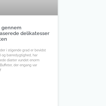
e gennem
aserede delikatesser
eten
 der i stigende grad er bevidst
 og bæredygtighed, har
rede diæter vundet enorm
 Buffeter, der engang var
f