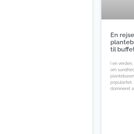
En rejs
planteb
til buff
I en verden,
om sundhed
plantebase
popularitet.
domineret a