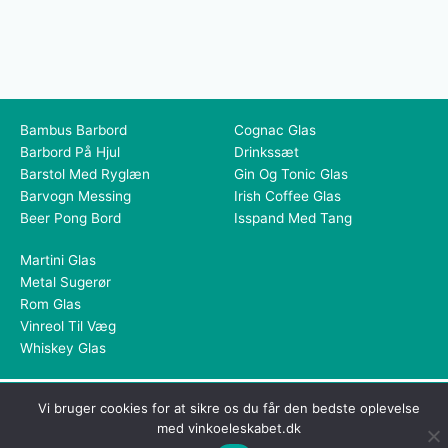
Bambus Barbord
Cognac Glas
Barbord På Hjul
Drinkssæt
Barstol Med Ryglæn
Gin Og Tonic Glas
Barvogn Messing
Irish Coffee Glas
Beer Pong Bord
Isspand Med Tang
Martini Glas
Metal Sugerør
Rom Glas
Vinreol Til Væg
Whiskey Glas
Dette medie ejes og drives af Tropic Traffic LLC-FZ | The Meydan
Vi bruger cookies for at sikre os du får den bedste oplevelse
Hotel, Grandstand, 6th floor, Nad Al Sheba | Dubai | UAE
med vinkoeleskabet.dk
Copyright © 2026 Vinkøleskabet | All rights reserved