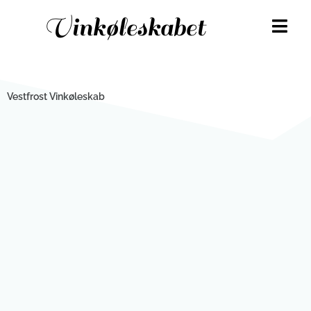
Gå
Vinkøleskabet
til
indholdet
Vestfrost Vinkøleskab