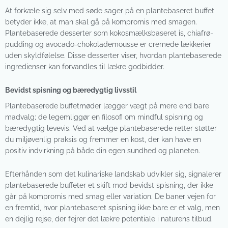
At forkæle sig selv med søde sager på en plantebaseret buffet
betyder ikke, at man skal gå på kompromis med smagen.
Plantebaserede desserter som kokosmælksbaseret is, chiafrø-
pudding og avocado-chokolademousse er cremede lækkerier
uden skyldfølelse. Disse desserter viser, hvordan plantebaserede
ingredienser kan forvandles til lækre godbidder.
Bevidst spisning og bæredygtig livsstil
Plantebaserede buffetmøder lægger vægt på mere end bare
madvalg; de legemliggør en filosofi om mindful spisning og
bæredygtig levevis. Ved at vælge plantebaserede retter støtter
du miljøvenlig praksis og fremmer en kost, der kan have en
positiv indvirkning på både din egen sundhed og planeten.
Efterhånden som det kulinariske landskab udvikler sig, signalerer
plantebaserede buffeter et skift mod bevidst spisning, der ikke
går på kompromis med smag eller variation. De baner vejen for
en fremtid, hvor plantebaseret spisning ikke bare er et valg, men
en dejlig rejse, der fejrer det lækre potentiale i naturens tilbud.