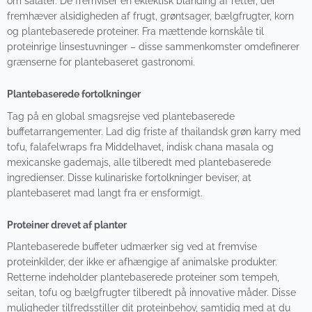
om salater. De fremviser en eklektisk blanding af retter, der
fremhæver alsidigheden af frugt, grøntsager, bælgfrugter, korn
og plantebaserede proteiner. Fra mættende kornskåle til
proteinrige linsestuvninger – disse sammenkomster omdefinerer
grænserne for plantebaseret gastronomi.
Plantebaserede fortolkninger
Tag på en global smagsrejse ved plantebaserede
buffetarrangementer. Lad dig friste af thailandsk grøn karry med
tofu, falafelwraps fra Middelhavet, indisk chana masala og
mexicanske gademajs, alle tilberedt med plantebaserede
ingredienser. Disse kulinariske fortolkninger beviser, at
plantebaseret mad langt fra er ensformigt.
Proteiner drevet af planter
Plantebaserede buffeter udmærker sig ved at fremvise
proteinkilder, der ikke er afhængige af animalske produkter.
Retterne indeholder plantebaserede proteiner som tempeh,
seitan, tofu og bælgfrugter tilberedt på innovative måder. Disse
muligheder tilfredsstiller dit proteinbehov, samtidig med at du