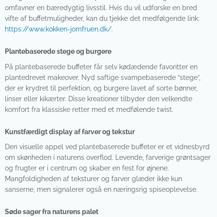
omfavner en bæredygtig livsstil. Hvis du vil udforske en bred
vifte af buffetmuligheder, kan du tjekke det medfølgende link:
https://www.kokken-jomfruen.dk/
.
Plantebaserede stege og burgere
På plantebaserede buffeter får selv kødædende favoritter en
plantedrevet makeover. Nyd saftige svampebaserede “stege”,
der er krydret til perfektion, og burgere lavet af sorte bønner,
linser eller kikærter. Disse kreationer tilbyder den velkendte
komfort fra klassiske retter med et medfølende twist.
Kunstfærdigt display af farver og tekstur
Den visuelle appel ved plantebaserede buffeter er et vidnesbyrd
om skønheden i naturens overflod. Levende, farverige grøntsager
og frugter er i centrum og skaber en fest for øjnene.
Mangfoldigheden af teksturer og farver glæder ikke kun
sanserne, men signalerer også en næringsrig spiseoplevelse.
Søde sager fra naturens palet