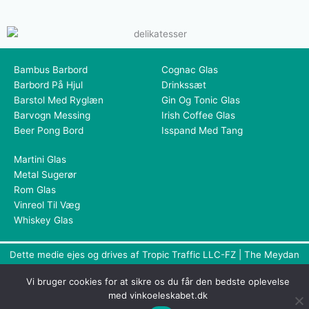
Bambus Barbord
Cognac Glas
Barbord På Hjul
Drinkssæt
Barstol Med Ryglæn
Gin Og Tonic Glas
Barvogn Messing
Irish Coffee Glas
Beer Pong Bord
Isspand Med Tang
Martini Glas
Metal Sugerør
Rom Glas
Vinreol Til Væg
Whiskey Glas
Dette medie ejes og drives af Tropic Traffic LLC-FZ | The Meydan
Hotel, Grandstand, 6th floor, Nad Al Sheba | Dubai | UAE
Vi bruger cookies for at sikre os du får den bedste oplevelse
Copyright © 2026 Vinkøleskabet | All rights reserved
med vinkoeleskabet.dk