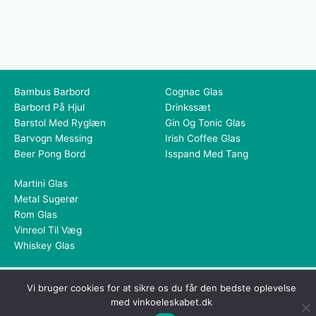
Bambus Barbord
Cognac Glas
Barbord På Hjul
Drinkssæt
Barstol Med Ryglæn
Gin Og Tonic Glas
Barvogn Messing
Irish Coffee Glas
Beer Pong Bord
Isspand Med Tang
Martini Glas
Metal Sugerør
Rom Glas
Vinreol Til Væg
Whiskey Glas
Dette medie ejes og drives af Tropic Traffic LLC-FZ | The Meydan
Vi bruger cookies for at sikre os du får den bedste oplevelse
Hotel, Grandstand, 6th floor, Nad Al Sheba | Dubai | UAE
med vinkoeleskabet.dk
Copyright © 2026 Vinkøleskabet | All rights reserved