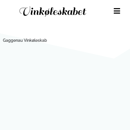
Gå
Vinkøleskabet
til
indholdet
Gaggenau Vinkøleskab